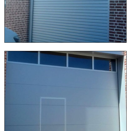
...
Weiterlesen …
04.09.2019 12:25
Industriesektionaltor
Industriesektionaltor mit Schlupftüre und individuell
angefertigter Verblendung
...
Weiterlesen …