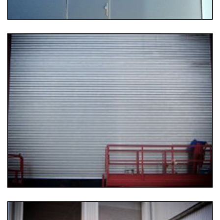
25.07.2019 12:47
Rolltor
Ein Aluminium-Rolltor für Kranhersteller Gottwald,
Düsseldorf. Maße: 8000 × 7000 mm.
...
Weiterlesen …