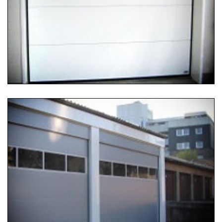
Besonders sparsam auch auf kleinstem Raum: Unsere
Sektionalgaragentore.
...
Weiterlesen …
25.07.2019 12:45
Sektionaltoranlage
Eine Sektionaltoranlage mit ansichtsgleicher
Sturzblende und seitlicher Verkleidung aus
pulverbeschichteten Aluminium...
Weiterlesen …