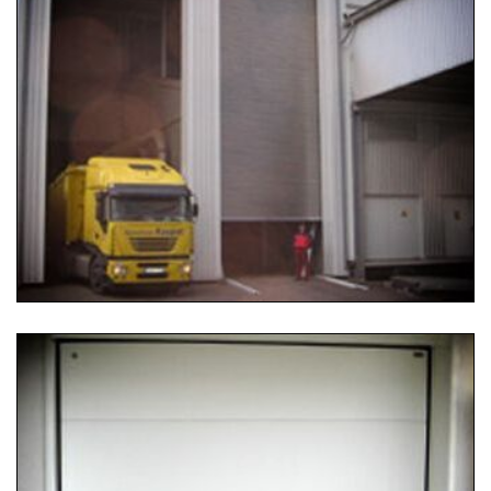
25.07.2019 12:47
Aluminium-Rolltor
Isoliertes Aluminium-Rolltor für Oldenburg. Maße: 8000
× 7000 mm.
...
Weiterlesen …
25.07.2019 12:45
Sektionalgaragentor