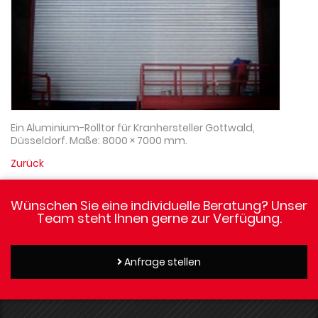
Ein Aluminium-Rolltor für Kranhersteller Gottwald,
Düsseldorf. Maße: 8000 × 7000 mm.
Zurück
Wünschen Sie eine individuelle Beratung? Unser
Team steht Ihnen gerne zur Verfügung.
Anfrage stellen