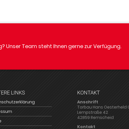
ng? Unser Team steht Ihnen gerne zur Verfügung.
ERE LINKS
KONTAKT
nschutzerklärung
Anschrift
Torbau Hans Oesterheld
essum
Lempstraße 42
42859 Remscheid
e
Kontakt