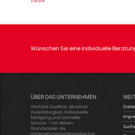
Zurück
Wünschen Sie eine individuelle Beratu
ÜBER DAS UNTERNEHMEN
WEIT
Höchste Qualität, absolute
Date
Zuverlässigkeit, individuelle
Impr
Fertigung und schneller
Service – mit diesen
Such
Grundsäulen als
Unternehmensphilosophie hat