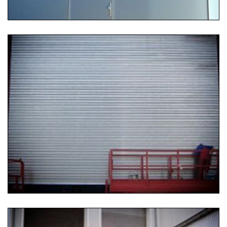
25.07.2019 12:47
Rolltor
Ein Aluminium-Rolltor für Kranhersteller Gottwald,
Düsseldorf. Maße: 8000 × 7000 mm.
...
Weiterlesen …