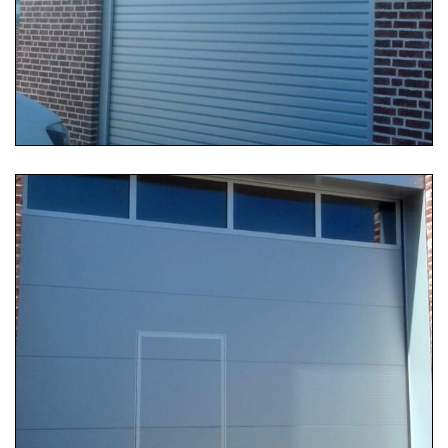
...
Weiterlesen …
04.09.2019 12:25
Industriesektionaltor
Industriesektionaltor mit Schlupftüre und individuell
angefertigter Verblendung
...
Weiterlesen …