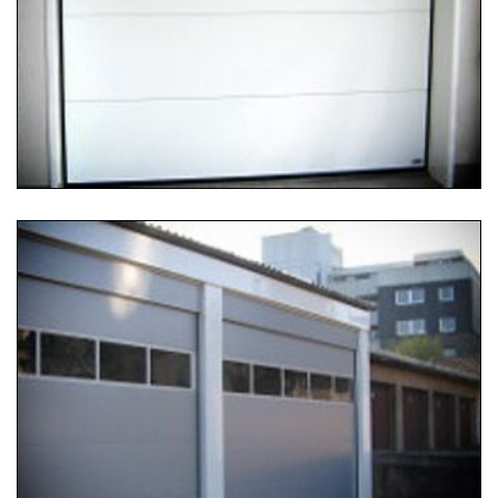
Besonders sparsam auch auf kleinstem Raum: Unsere
Sektionalgaragentore.
...
Weiterlesen …
25.07.2019 12:45
Sektionaltoranlage
Eine Sektionaltoranlage mit ansichtsgleicher
Sturzblende und seitlicher Verkleidung aus
pulverbeschichteten Aluminium...
Weiterlesen …