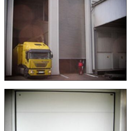
25.07.2019 12:47
Aluminium-Rolltor
Isoliertes Aluminium-Rolltor für Oldenburg. Maße: 8000
× 7000 mm.
...
Weiterlesen …
25.07.2019 12:45
Sektionalgaragentor